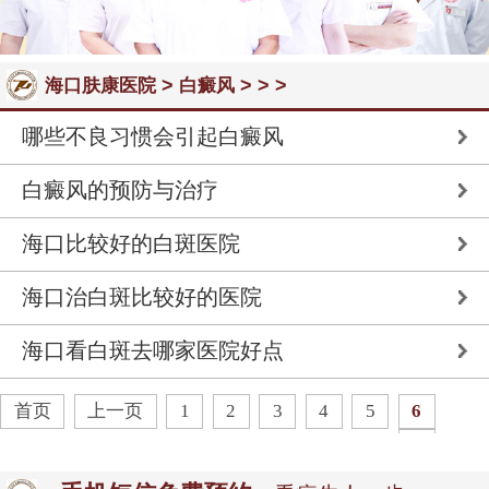
>
> > >
海口肤康医院
白癜风
哪些不良习惯会引起白癜风
白癜风的预防与治疗
海口比较好的白斑医院
海口治白斑比较好的医院
海口看白斑去哪家医院好点
首页
上一页
1
2
3
4
5
6
7
8
9
下一页
末页
共
17
页
85
条