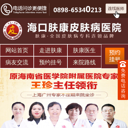
网站首页
走进肤康
肤康医生
病友交流
预约挂号
来院路线
免
费
电
话
咨
询