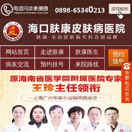
网站首页
走进肤康
肤康医生
病友交流
预约挂号
来院路线
免
费
电
话
咨
询