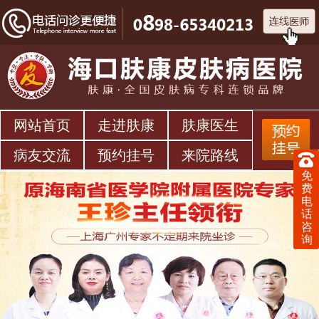
网站首页
走进肤康
肤康医生
病友交流
预约挂号
来院路线
免
费
电
话
咨
询